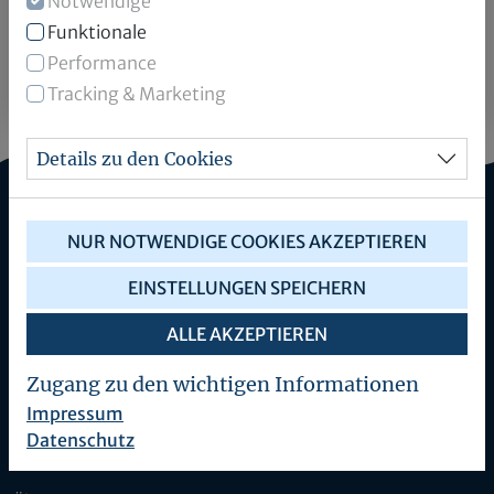
Notwendige
*) Pflichtfelder
Funktionale
Performance
ABFRAGEN
Tracking & Marketing
Details zu den Cookies
NUR NOTWENDIGE COOKIES AKZEPTIEREN
EINSTELLUNGEN SPEICHERN
mattiaqua – Eigenbetrieb der
Landeshauptstadt Wiesbaden
ALLE AKZEPTIEREN
für Quellen-Bäder-Freizeit
Zugang zu den wichtigen Informationen
Telefon: 0611 / 31-8078, 31-8079
E-Mail: mattiaqua@wiesbaden.de
Impressum
www.mattiaqua.de
Datenschutz