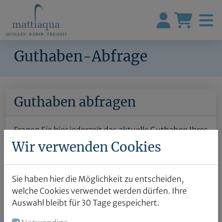
Guthaben-Abfrage
Guthaben abfragen
Fragen Sie hier jederzeit das aktuelle Guthaben Ihres
Gutscheins ab:
Wir verwenden Cookies
Gutschein-Nummer
Sie haben hier die Möglichkeit zu entscheiden,
welche Cookies verwendet werden dürfen. Ihre
Auswahl bleibt für 30 Tage gespeichert.
Captcha-Code