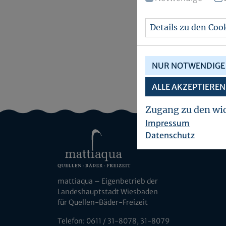
Details zu den Coo
NUR NOTWENDIGE 
ALLE AKZEPTIEREN
Zugang zu den wi
Impressum
Datenschutz
mattiaqua – Eigenbetrieb der
Landeshauptstadt Wiesbaden
für Quellen-Bäder-Freizeit
Telefon: 0611 / 31-8078, 31-8079