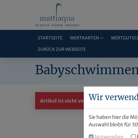
STARTSEITE
WERTKARTEN
WERTGUTSC
ZURÜCK ZUR WEBSEITE
Babyschwimme
Wir verwend
Artikel ist nicht verfügbar.
Sie haben hier die M
Auswahl bleibt für 3
Notwendige