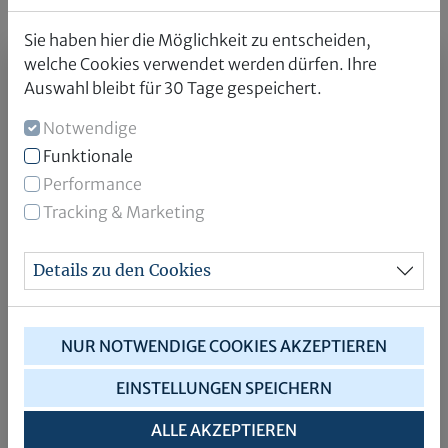
Kunsteisbahn und Freizeitbad Mainzer Straße).
Sie haben hier die Möglichkeit zu entscheiden,
welche Cookies verwendet werden dürfen. Ihre
Bitte Gutschein-Layout
Auswahl bleibt für 30 Tage gespeichert.
wählen
Notwendige
Funktionale
Performance
Tracking & Marketing
Details zu den Cookies
NUR NOTWENDIGE COOKIES AKZEPTIEREN
EINSTELLUNGEN SPEICHERN
Motiv 1
ALLE AKZEPTIEREN